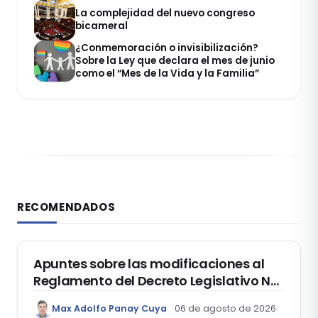
La complejidad del nuevo congreso
bicameral
¿Conmemoración o invisibilización?
Sobre la Ley que declara el mes de junio
como el “Mes de la Vida y la Familia”
RECOMENDADOS
DERECHO REGISTRAL
Apuntes sobre las modificaciones al
Reglamento del Decreto Legislativo Nº
1400, que aprueba el Régimen de
Max Adolfo Panay Cuya
06 de agosto de 2026
Garantía Mobiliaria