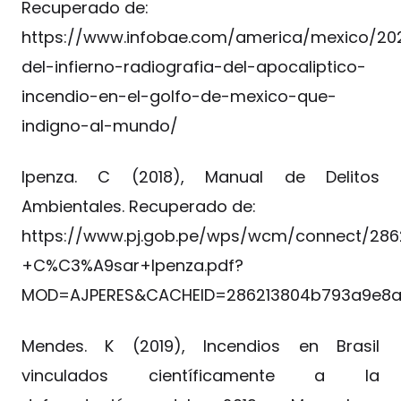
Recuperado de:
https://www.infobae.com/america/mexico/202
del-infierno-radiografia-del-apocaliptico-
incendio-en-el-golfo-de-mexico-que-
indigno-al-mundo/
Ipenza. C (2018), Manual de Delitos
Ambientales. Recuperado de:
https://www.pj.gob.pe/wps/wcm/connect/28
+C%C3%A9sar+Ipenza.pdf?
MOD=AJPERES&CACHEID=286213804b793a9e8a
Mendes. K (2019), Incendios en Brasil
vinculados científicamente a la