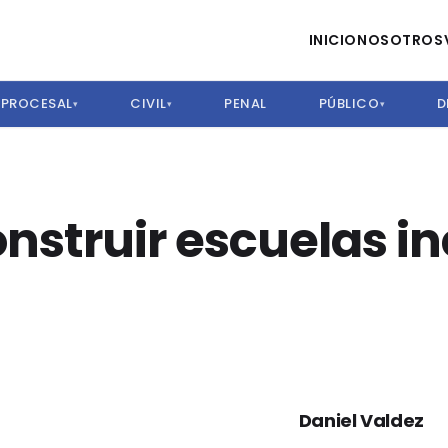
INICIO
NOSOTROS
PROCESAL
CIVIL
PENAL
PÚBLICO
D
▾
▾
▾
onstruir escuelas i
Daniel Valdez