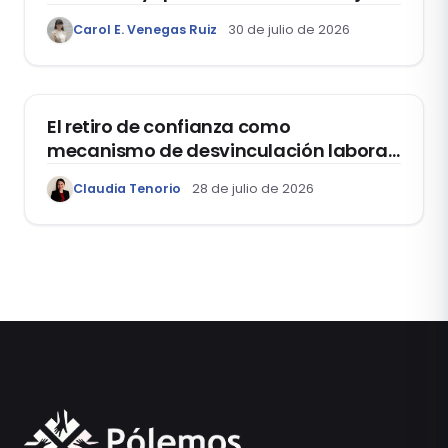
como el “Mes de la Vida y la Familia”
Carol E. Venegas Ruiz
30 de julio de 2026
DOMO LABORAL
El retiro de confianza como
mecanismo de desvinculación laboral:
reflexiones a propósito de la casación
Claudia Tenorio
28 de julio de 2026
laboral 29553-2024 loreto