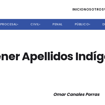
INICIO
NOSOTROS
PROCESAL
CIVIL
PENAL
PÚBLICO
D
▾
▾
▾
ener Apellidos Indíg
Omar Canales Porras