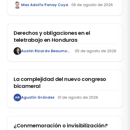
1400, que aprueba el Régimen de
Max Adolfo Panay Cuya
06 de agosto de 2026
Garantía Mobiliaria
DERECHO LABORAL
Derechos y obligaciones en el
teletrabajo en Honduras
Austin Ricardo Beaumont Rivera
05 de agosto de 2026
ACTUALIDAD
La complejidad del nuevo congreso
bicameral
Agustín Grández
01 de agosto de 2026
AG
DERECHOS HUMANOS
¿Conmemoración o invisibilización?