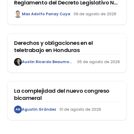
Reglamento del Decreto Legislativo Nº
1400, que aprueba el Régimen de
Max Adolfo Panay Cuya
06 de agosto de 2026
Garantía Mobiliaria
DERECHO LABORAL
Derechos y obligaciones en el
teletrabajo en Honduras
Austin Ricardo Beaumont Rivera
05 de agosto de 2026
ACTUALIDAD
La complejidad del nuevo congreso
bicameral
Agustín Grández
01 de agosto de 2026
AG