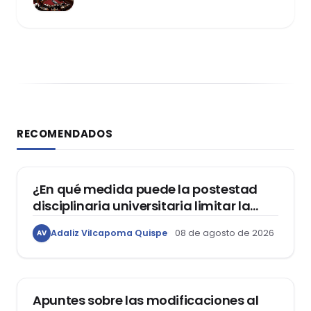
RECOMENDADOS
DERECHO CONSTITUCIONAL
¿En qué medida puede la postestad
disciplinaria universitaria limitar la
libertad de expresión de los
Adaliz Vilcapoma Quispe
08 de agosto de 2026
AV
estudiantes?
DERECHO REGISTRAL
Apuntes sobre las modificaciones al