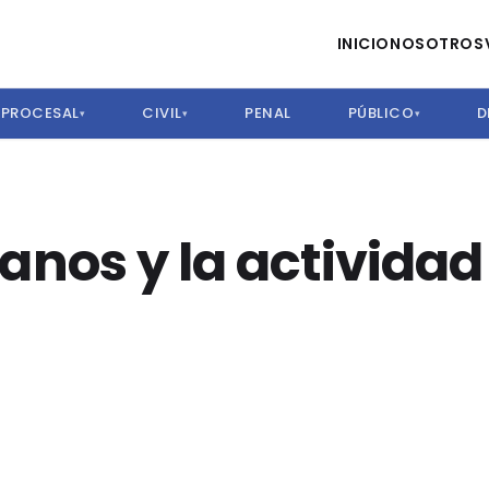
INICIO
NOSOTROS
PROCESAL
CIVIL
PENAL
PÚBLICO
D
▾
▾
▾
os y la actividad 