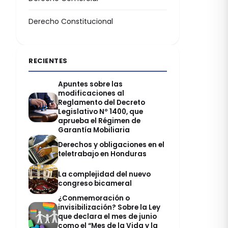
Derecho Constitucional
RECIENTES
Apuntes sobre las
modificaciones al
Reglamento del Decreto
Legislativo Nº 1400, que
aprueba el Régimen de
Garantía Mobiliaria
Derechos y obligaciones en el
teletrabajo en Honduras
La complejidad del nuevo
congreso bicameral
¿Conmemoración o
invisibilización? Sobre la Ley
que declara el mes de junio
como el “Mes de la Vida y la