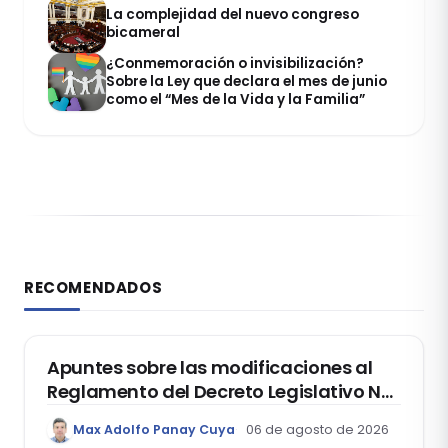
La complejidad del nuevo congreso
bicameral
¿Conmemoración o invisibilización?
Sobre la Ley que declara el mes de junio
como el “Mes de la Vida y la Familia”
RECOMENDADOS
DERECHO REGISTRAL
Apuntes sobre las modificaciones al
Reglamento del Decreto Legislativo Nº
1400, que aprueba el Régimen de
Max Adolfo Panay Cuya
06 de agosto de 2026
Garantía Mobiliaria