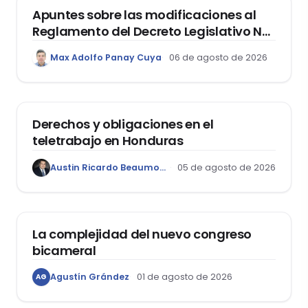
Apuntes sobre las modificaciones al
Reglamento del Decreto Legislativo Nº
1400, que aprueba el Régimen de
Max Adolfo Panay Cuya
06 de agosto de 2026
Garantía Mobiliaria
DERECHO LABORAL
Derechos y obligaciones en el
teletrabajo en Honduras
Austin Ricardo Beaumont Rivera
05 de agosto de 2026
ACTUALIDAD
La complejidad del nuevo congreso
bicameral
Agustín Grández
01 de agosto de 2026
AG