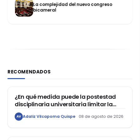
La complejidad del nuevo congreso
bicameral
RECOMENDADOS
DERECHO CONSTITUCIONAL
¿En qué medida puede la postestad
disciplinaria universitaria limitar la
libertad de expresión de los
Adaliz Vilcapoma Quispe
08 de agosto de 2026
AV
estudiantes?
DERECHO REGISTRAL