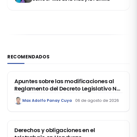
RECOMENDADOS
DERECHO REGISTRAL
Apuntes sobre las modificaciones al
Reglamento del Decreto Legislativo Nº
1400, que aprueba el Régimen de
Max Adolfo Panay Cuya
06 de agosto de 2026
Garantía Mobiliaria
DERECHO LABORAL
Derechos y obligaciones en el