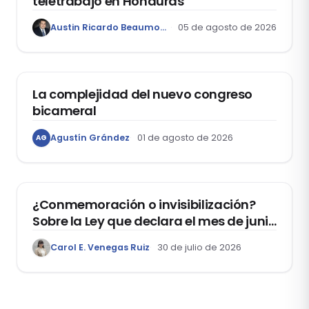
teletrabajo en Honduras
Austin Ricardo Beaumont Rivera
05 de agosto de 2026
ACTUALIDAD
La complejidad del nuevo congreso
bicameral
Agustín Grández
01 de agosto de 2026
AG
DERECHOS HUMANOS
¿Conmemoración o invisibilización?
Sobre la Ley que declara el mes de junio
como el “Mes de la Vida y la Familia”
Carol E. Venegas Ruiz
30 de julio de 2026