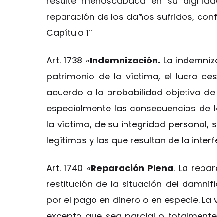
resulte menoscabada en su dignidad
reparación de los daños sufridos, confo
Capítulo 1”.
Art. 1738 «
Indemnización.
La indemniz
patrimonio de la víctima, el lucro c
acuerdo a la probabilidad objetiva de
especialmente las consecuencias de l
la víctima, de su integridad personal, 
legítimas y las que resultan de la inter
Art. 1740 «
Reparación Plena
. La repa
restitución de la situación del damni
por el pago en dinero o en especie. La 
excepto que sea parcial o totalmente