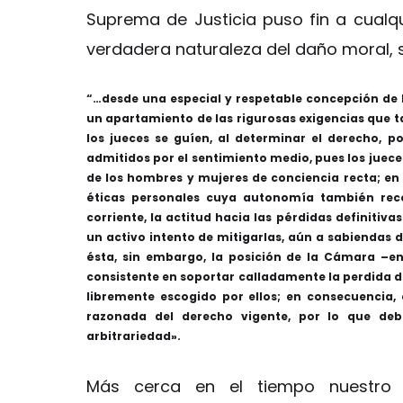
Suprema de Justicia puso fin a cualq
verdadera naturaleza del daño moral, 
“…desde una especial y respetable concepción de 
un apartamiento de las rigurosas exigencias que t
los jueces se guíen, al determinar el derecho, 
admitidos por el sentimiento medio, pues los juece
de los hombres y mujeres de conciencia recta; en 
éticas personales cuya autonomía también recon
corriente, la actitud hacia las pérdidas definitiv
un activo intento de mitigarlas, aún a sabiendas d
ésta, sin embargo, la posición de la Cámara –e
consistente en soportar calladamente la perdida de
libremente escogido por ellos; en consecuencia,
razonada del derecho vigente, por lo que de
arbitrariedad».
Más cerca en el tiempo nuestro m