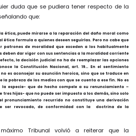
uier duda que se pudiera tener respecto de la
señalando que:
la ética, puede mirarse a la reparación del daño moral como
al ética formula a quienes deseen seguirlas. Pero no cabe que
por patrones de moralidad que exceden a los habitualmente
s deben dar vigor con sus sentencias a la moralidad corriente
efecto, la decisión judicial no ha de reemplazar las opciones
oce la Constitución Nacional, art. 19… En el sentimiento
as no es aconsejar su asunción heroica, sino que se traduce en
e la pobreza de los medios con que se cuenta a ese fin. No es
n la especie- que de hecho compele a su renunciamiento –
 tres hijas- que no puede ser impuesto a los demás, sino solo
 el pronunciamiento recurrido no constituye una derivación
be ser revocado, de conformidad con la doctrina de la
áximo Tribunal volvió a reiterar que la