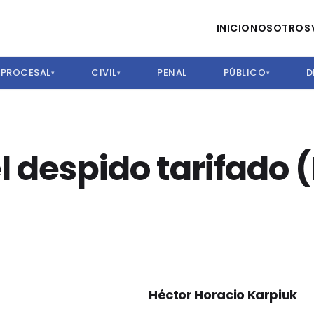
INICIO
NOSOTROS
PROCESAL
CIVIL
PENAL
PÚBLICO
D
▾
▾
▾
 despido tarifado (
Héctor Horacio Karpiuk