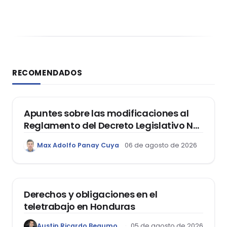
RECOMENDADOS
DERECHO REGISTRAL
Apuntes sobre las modificaciones al
Reglamento del Decreto Legislativo Nº
1400, que aprueba el Régimen de
Max Adolfo Panay Cuya
06 de agosto de 2026
Garantía Mobiliaria
DERECHO LABORAL
Derechos y obligaciones en el
teletrabajo en Honduras
Austin Ricardo Beaumont Rivera
05 de agosto de 2026