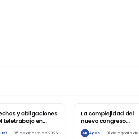
ECHO LABORAL
ACTUALIDAD
echos y obligaciones
La complejidad del
el teletrabajo en
nuevo congreso
duras
bicameral
Austin Ricardo Beaumont Rivera
05 de agosto de 2026
Agustín Grández
01 de agosto de
AG