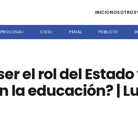
INICIO
NOSOTROS
PROCESAL
CIVIL
PENAL
PÚBLICO
D
▾
▾
▾
er el rol del Estado 
n la educación? | L