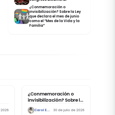
¿Conmemoración o
invisibilización? Sobre la Ley
que declara el mes de junio
como el “Mes de la Vida y la
Familia”
DERECHOS HUMANOS
¿Conmemoración o
invisibilización? Sobre la
Ley que declara el mes
 2026
Carol E. Venegas Ruiz
30 de julio de 2026
de junio como el “Mes