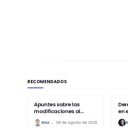
RECOMENDADOS
DERECHO REGISTRAL
DER
Apuntes sobre las
Der
modificaciones al
en 
Reglamento del Decreto
Hon
Max Adolfo Panay Cuya
06 de agosto de 2026
Legislativo Nº 1400, que