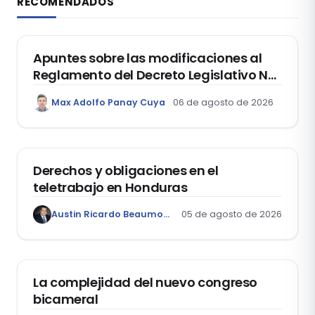
RECOMENDADOS
DERECHO REGISTRAL
Apuntes sobre las modificaciones al
Reglamento del Decreto Legislativo Nº
1400, que aprueba el Régimen de
Max Adolfo Panay Cuya
06 de agosto de 2026
Garantía Mobiliaria
DERECHO LABORAL
Derechos y obligaciones en el
teletrabajo en Honduras
Austin Ricardo Beaumont Rivera
05 de agosto de 2026
ACTUALIDAD
La complejidad del nuevo congreso
bicameral