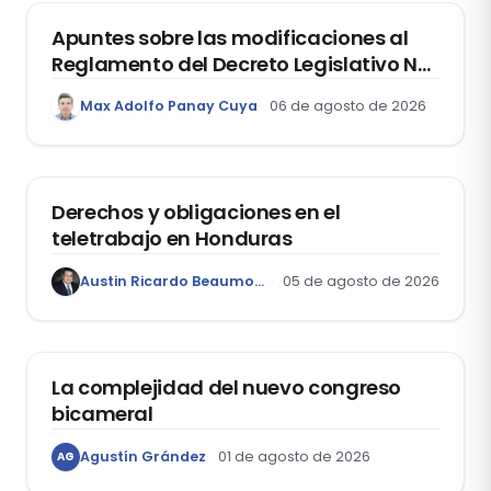
Apuntes sobre las modificaciones al
Reglamento del Decreto Legislativo Nº
1400, que aprueba el Régimen de
Max Adolfo Panay Cuya
06 de agosto de 2026
Garantía Mobiliaria
DERECHO LABORAL
Derechos y obligaciones en el
teletrabajo en Honduras
Austin Ricardo Beaumont Rivera
05 de agosto de 2026
ACTUALIDAD
La complejidad del nuevo congreso
bicameral
Agustín Grández
01 de agosto de 2026
AG