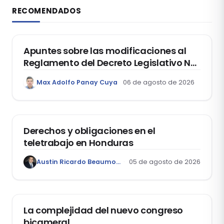
RECOMENDADOS
DERECHO REGISTRAL
Apuntes sobre las modificaciones al
Reglamento del Decreto Legislativo Nº
1400, que aprueba el Régimen de
Max Adolfo Panay Cuya
06 de agosto de 2026
Garantía Mobiliaria
DERECHO LABORAL
Derechos y obligaciones en el
teletrabajo en Honduras
Austin Ricardo Beaumont Rivera
05 de agosto de 2026
ACTUALIDAD
La complejidad del nuevo congreso
bicameral