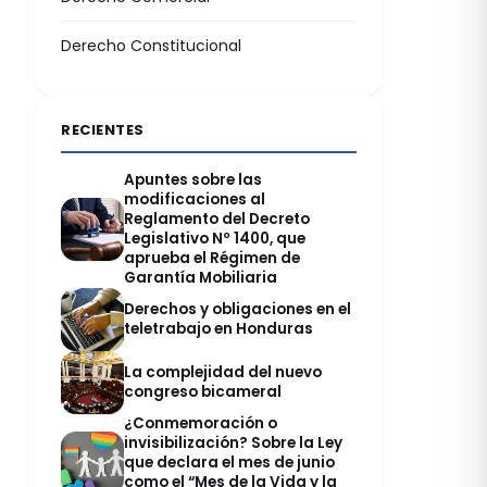
Derecho Constitucional
RECIENTES
Apuntes sobre las
modificaciones al
Reglamento del Decreto
Legislativo Nº 1400, que
aprueba el Régimen de
Garantía Mobiliaria
Derechos y obligaciones en el
teletrabajo en Honduras
La complejidad del nuevo
congreso bicameral
¿Conmemoración o
invisibilización? Sobre la Ley
que declara el mes de junio
como el “Mes de la Vida y la