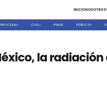
INICIO
NOSOTROS
PROCESAL
CIVIL
PENAL
PÚBLICO
D
▾
▾
▾
xico, la radiación 