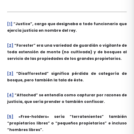
[1]
“Justice”, cargo que designaba a todo funcionario que
ejercía justicia en nombre del rey.
[2]
“Forester” era una variedad de guardián o vigilante de
toda extensión de monte (no cultivada) y de bosques al
servicio de las propiedades de los grandes propietarios.
[3]
“Disafforested” significa pérdida de categoría de
bosque, pero también la tala de éste.
[4]
“Attached” se entendía como capturar por razones de
justicia, que sería prender o también confiscar.
[5]
«Free-holders» sería “terratenientes” también
“propietarios libres” o “pequeños propietarios” e incluso
“hombres libres”.