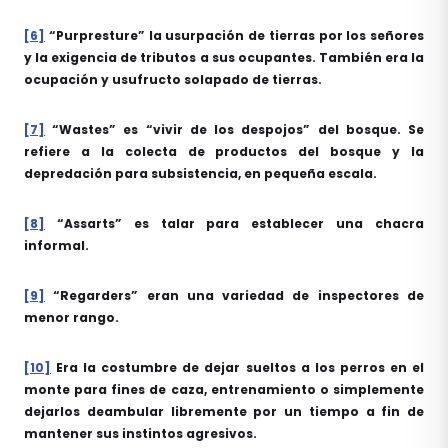
[6]
“Purpresture” la usurpación de tierras por los señores
y la exigencia de tributos a sus ocupantes. También era la
ocupación y usufructo solapado de tierras.
[7]
“Wastes” es “vivir de los despojos” del bosque. Se
refiere a la colecta de productos del bosque y la
depredación para subsistencia, en pequeña escala.
[8]
“Assarts” es talar para establecer una chacra
informal.
[9]
“Regarders” eran una variedad de inspectores de
menor rango.
[10]
Era la costumbre de dejar sueltos a los perros en el
monte para fines de caza, entrenamiento o simplemente
dejarlos deambular libremente por un tiempo a fin de
mantener sus instintos agresivos.