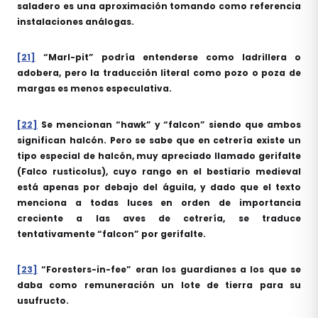
saladero es una aproximación tomando como referencia
instalaciones análogas.
[21]
“Marl-pit” podría entenderse como ladrillera o
adobera, pero la traducción literal como pozo o poza de
margas es menos especulativa.
[22]
Se mencionan “hawk” y “falcon” siendo que ambos
significan halcón. Pero se sabe que en cetrería existe un
tipo especial de halcón, muy apreciado llamado gerifalte
(Falco rusticolus), cuyo rango en el bestiario medieval
está apenas por debajo del águila, y dado que el texto
menciona a todas luces en orden de importancia
creciente a las aves de cetrería, se traduce
tentativamente “falcon” por gerifalte.
[23]
“Foresters-in-fee” eran los guardianes a los que se
daba como remuneración un lote de tierra para su
usufructo.