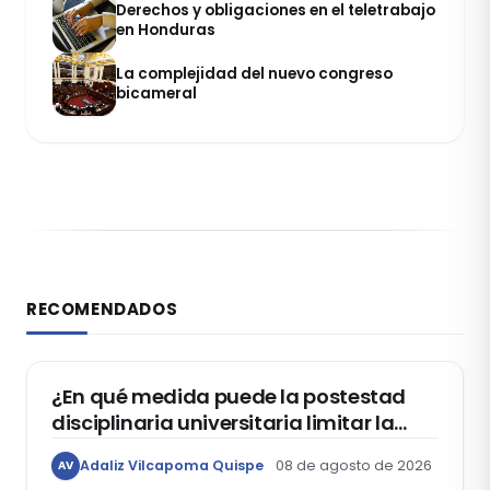
Derechos y obligaciones en el teletrabajo
en Honduras
La complejidad del nuevo congreso
bicameral
RECOMENDADOS
DERECHO CONSTITUCIONAL
¿En qué medida puede la postestad
disciplinaria universitaria limitar la
libertad de expresión de los
Adaliz Vilcapoma Quispe
08 de agosto de 2026
AV
estudiantes?