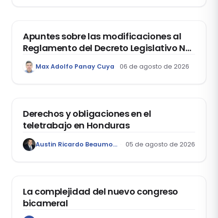
DERECHO REGISTRAL
Apuntes sobre las modificaciones al
Reglamento del Decreto Legislativo Nº
1400, que aprueba el Régimen de
Max Adolfo Panay Cuya
06 de agosto de 2026
Garantía Mobiliaria
DERECHO LABORAL
Derechos y obligaciones en el
teletrabajo en Honduras
Austin Ricardo Beaumont Rivera
05 de agosto de 2026
ACTUALIDAD
La complejidad del nuevo congreso
bicameral