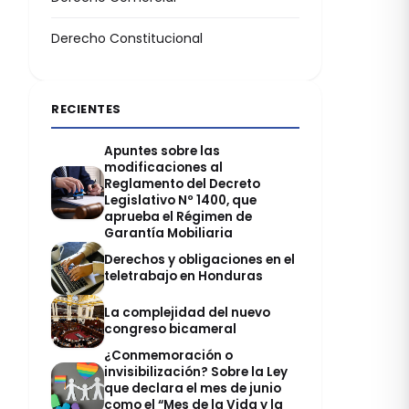
Derecho Constitucional
RECIENTES
Apuntes sobre las
modificaciones al
Reglamento del Decreto
Legislativo Nº 1400, que
aprueba el Régimen de
Garantía Mobiliaria
Derechos y obligaciones en el
teletrabajo en Honduras
La complejidad del nuevo
congreso bicameral
¿Conmemoración o
invisibilización? Sobre la Ley
que declara el mes de junio
como el “Mes de la Vida y la