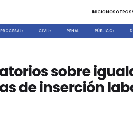
INICIO
NOSOTROS
PROCESAL
CIVIL
PENAL
PÚBLICO
D
▾
▾
▾
atorios sobre igua
cas de inserción lab