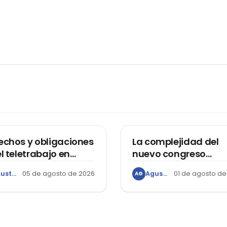
ECHO LABORAL
ACTUALIDAD
echos y obligaciones
La complejidad del
el teletrabajo en
nuevo congreso
duras
bicameral
Austin Ricardo Beaumont Rivera
05 de agosto de 2026
Agustín Grández
01 de agosto de
AG