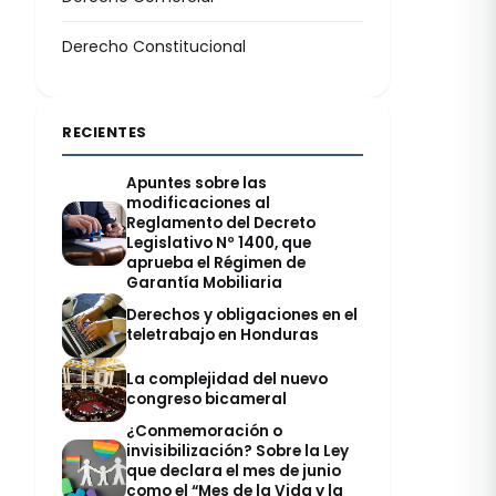
Derecho Constitucional
RECIENTES
Apuntes sobre las
modificaciones al
Reglamento del Decreto
Legislativo Nº 1400, que
aprueba el Régimen de
Garantía Mobiliaria
Derechos y obligaciones en el
teletrabajo en Honduras
La complejidad del nuevo
congreso bicameral
¿Conmemoración o
invisibilización? Sobre la Ley
que declara el mes de junio
como el “Mes de la Vida y la