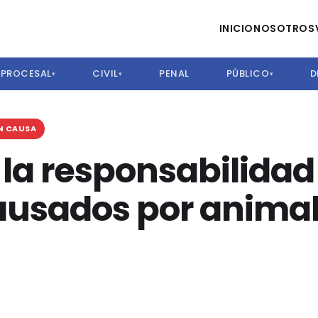
INICIO
NOSOTROS
PROCESAL
CIVIL
PENAL
PÚBLICO
D
▾
▾
▾
IN CAUSA
la responsabilidad 
causados por anima