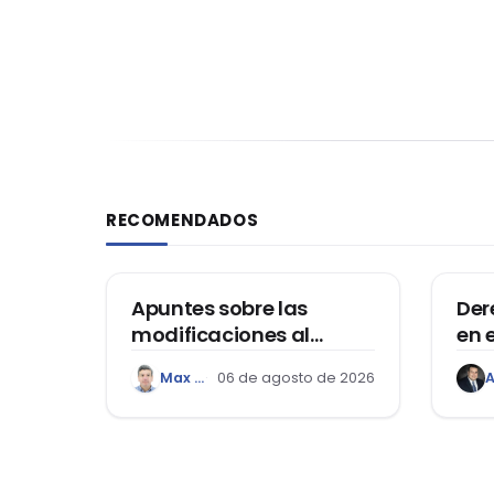
RECOMENDADOS
DERECHO REGISTRAL
DER
Apuntes sobre las
Der
modificaciones al
en 
Reglamento del Decreto
Hon
Max Adolfo Panay Cuya
06 de agosto de 2026
Legislativo Nº 1400, que
aprueba el Régimen de
Garantía Mobiliaria