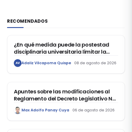
RECOMENDADOS
DERECHO CONSTITUCIONAL
¿En qué medida puede la postestad
disciplinaria universitaria limitar la
libertad de expresión de los
Adaliz Vilcapoma Quispe
08 de agosto de 2026
AV
estudiantes?
DERECHO REGISTRAL
Apuntes sobre las modificaciones al
Reglamento del Decreto Legislativo Nº
1400, que aprueba el Régimen de
Max Adolfo Panay Cuya
06 de agosto de 2026
Garantía Mobiliaria
DERECHO LABORAL