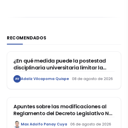
RECOMENDADOS
DERECHO CONSTITUCIONAL
¿En qué medida puede la postestad
disciplinaria universitaria limitar la
libertad de expresión de los
Adaliz Vilcapoma Quispe
08 de agosto de 2026
AV
estudiantes?
DERECHO REGISTRAL
Apuntes sobre las modificaciones al
Reglamento del Decreto Legislativo Nº
1400, que aprueba el Régimen de
Max Adolfo Panay Cuya
06 de agosto de 2026
Garantía Mobiliaria