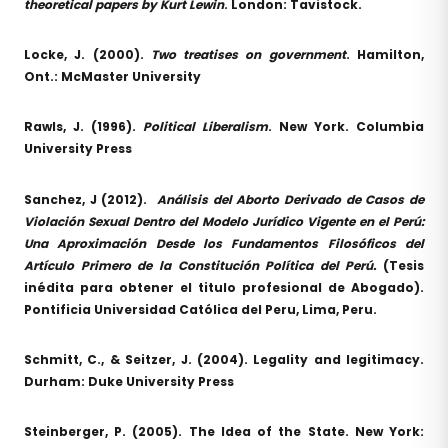
theoretical papers by Kurt Lewin
. London: Tavistock.
Locke, J. (2000).
Two treatises on government
. Hamilton,
Ont.: McMaster University
Rawls, J. (1996).
Political Liberalism
. New York. Columbia
University Press
Sanchez, J (2012).
Análisis del Aborto Derivado de Casos de
Violación Sexual Dentro del Modelo Jurídico Vigente en el Perú:
Una Aproximación Desde los Fundamentos Filosóficos del
Artículo Primero de la Constitución Política del Perú.
(Tesis
inédita para obtener el titulo profesional de Abogado).
Pontificia Universidad Católica del Peru, Lima, Peru.
Schmitt, C., & Seitzer, J. (2004). Legality and legitimacy.
Durham: Duke University Press
Steinberger, P. (2005). The Idea of the State. New York: