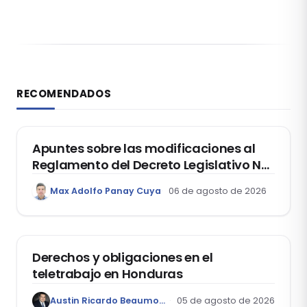
RECOMENDADOS
DERECHO REGISTRAL
Apuntes sobre las modificaciones al
Reglamento del Decreto Legislativo Nº
1400, que aprueba el Régimen de
Max Adolfo Panay Cuya
06 de agosto de 2026
Garantía Mobiliaria
DERECHO LABORAL
Derechos y obligaciones en el
teletrabajo en Honduras
Austin Ricardo Beaumont Rivera
05 de agosto de 2026