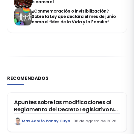
bicameral
¿Conmemoración o invisibilización?
Sobre la Ley que declara el mes de junio
como el “Mes de la Vida y la Familia”
RECOMENDADOS
DERECHO REGISTRAL
Apuntes sobre las modificaciones al
Reglamento del Decreto Legislativo Nº
1400, que aprueba el Régimen de
Max Adolfo Panay Cuya
06 de agosto de 2026
Garantía Mobiliaria
DERECHO LABORAL