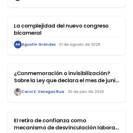
ACTUALIDAD
La complejidad del nuevo congreso
bicameral
Agustín Grández
01 de agosto de 2026
AG
DERECHOS HUMANOS
¿Conmemoración o invisibilización?
Sobre la Ley que declara el mes de junio
como el “Mes de la Vida y la Familia”
Carol E. Venegas Ruiz
30 de julio de 2026
DOMO LABORAL
El retiro de confianza como
mecanismo de desvinculación laboral: