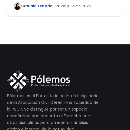
reflexiones a propósito de la casación
Claudia Tenorio
28 de julio de 2026
laboral 29553-2024 loreto
Pólemos es el Portal Jurídico Interdisciplinario
de la Asociación Civil Derecho & Sociedad de
la PUCP. Se distingue por ser un espacio
académico que conecta el Derecho con
otras disciplinas para ofrecer un análisis
crítico e integral de la actualidad.