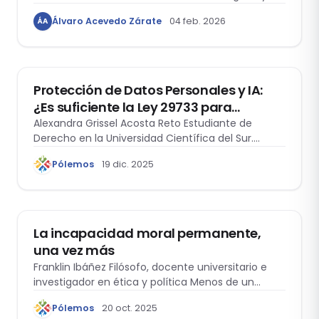
fragilidad de las instituciones erosionan la
Álvaro Acevedo Zárate
04 feb. 2026
ÁA
convivencia y normalizan el fraude como forma
de vida social.
ACTUALIDAD
Protección de Datos Personales y IA:
¿Es suficiente la Ley 29733 para
proteger los datos personales en
Alexandra Grissel Acosta Reto Estudiante de
Derecho en la Universidad Científica del Sur.…
contextos de IA?
Pólemos
19 dic. 2025
ACTUALIDAD
La incapacidad moral permanente,
una vez más
Franklin Ibáñez Filósofo, docente universitario e
investigador en ética y política Menos de un…
Pólemos
20 oct. 2025