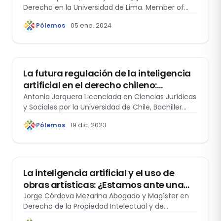
Derecho en la Universidad de Lima. Member of…
Pólemos
05 ene. 2024
INTERDISCIPLINARIO
La futura regulación de la inteligencia
artificial en el derecho chileno:
Reflexiones sobre el proyecto de ley que
Antonia Jorquera Licenciada en Ciencias Jurídicas
y Sociales por la Universidad de Chile, Bachiller…
regula los sistemas de inteligencia
artificial, la robótica y las tecnologías
Pólemos
19 dic. 2023
conexas en sus distintos ámbitos de
aplicación
INTERDISCIPLINARIO
La inteligencia artificial y el uso de
obras artísticas: ¿Estamos ante una
nueva excepción al Derecho de Autor?
Jorge Córdova Mezarina Abogado y Magíster en
Derecho de la Propiedad Intelectual y de…