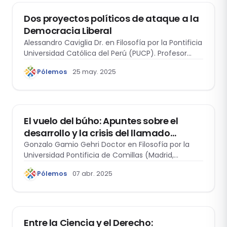
Dos proyectos políticos de ataque a la
Democracia Liberal
Alessandro Caviglia Dr. en Filosofía por la Pontificia
Universidad Católica del Perú (PUCP). Profesor…
Pólemos
25 may. 2025
FILOSOFÍA Y DERECHO
El vuelo del búho: Apuntes sobre el
desarrollo y la crisis del llamado
“Consenso democrático-liberal”
Gonzalo Gamio Gehri Doctor en Filosofía por la
Universidad Pontificia de Comillas (Madrid,
España).…
Pólemos
07 abr. 2025
CINE Y DERECHO
Entre la Ciencia y el Derecho: