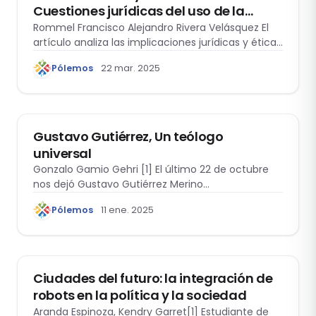
Cuestiones jurídicas del uso de la
ingeniería genética en Jurassic World:
Rommel Francisco Alejandro Rivera Velásquez El
artículo analiza las implicaciones jurídicas y éticas
Dominion
del…
Pólemos
22 mar. 2025
EL VUELO DEL BÚHO
Gustavo Gutiérrez, Un teólogo
universal
Gonzalo Gamio Gehri [1] El último 22 de octubre
nos dejó Gustavo Gutiérrez Merino…
Pólemos
11 ene. 2025
ACTUALIDAD
Ciudades del futuro: la integración de
robots en la política y la sociedad
Aranda Espinoza, Kendry Garret[1] Estudiante de