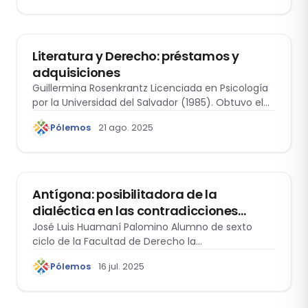
INTERDISCIPLINARIO
Literatura y Derecho: préstamos y
adquisiciones
Guillermina Rosenkrantz Licenciada en Psicología
por la Universidad del Salvador (1985). Obtuvo el
grado…
Pólemos
21 ago. 2025
ÉTICA Y DERECHO
Antígona: posibilitadora de la
dialéctica en las contradicciones
sistemáticas del derecho y/o la moral
José Luis Huamaní Palomino Alumno de sexto
ciclo de la Facultad de Derecho la…
Pólemos
16 jul. 2025
ACTUALIDAD