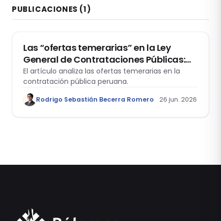
PUBLICACIONES
(1)
DERECHO ADMINISTRATIVO
Las “ofertas temerarias” en la Ley
General de Contrataciones Públicas:
regulación vigente y criterios
El artículo analiza las ofertas temerarias en la
contratación pública peruana.
interpretativos del Tribunal de
Contrataciones Públicas
Rodrigo Sebastián Becerra Romero
26 jun. 2026