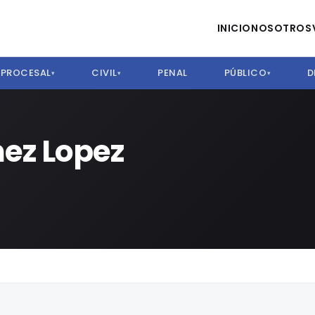
INICIO
NOSOTROS
PROCESAL
CIVIL
PENAL
PÚBLICO
D
▾
▾
▾
ez Lopez