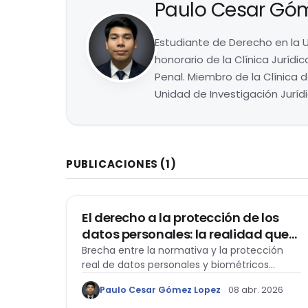
Paulo Cesar Gó
Estudiante de Derecho en la U
honorario de la Clínica Jurídic
Penal. Miembro de la Clínica 
Unidad de Investigación Jurídi
PUBLICACIONES
(1)
DERECHO CONSTITUCIONAL
El derecho a la protección de los
datos personales: la realidad que
enfrentamos en la actualidad
Brecha entre la normativa y la protección
real de datos personales y biométricos
frente al avance tecnológico en el Perú.
Paulo Cesar Gómez Lopez
08 abr. 2026