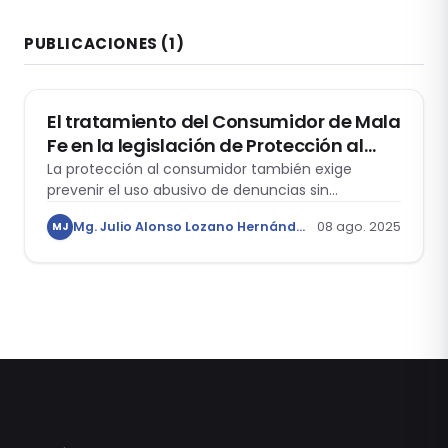
PUBLICACIONES
(1)
CIVIL
El tratamiento del Consumidor de Mala
Fe en la legislación de Protección al
Consumidor Peruana
La protección al consumidor también exige
prevenir el uso abusivo de denuncias sin
fundamento contra los proveedores.
Mg. Julio Alonso Lozano Hernández
08 ago. 2025
MJ