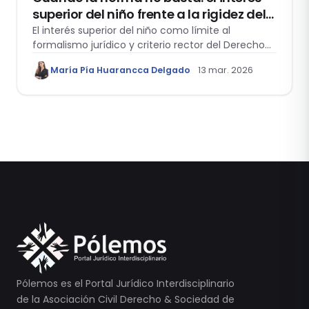
superior del niño frente a la rigidez del
Derecho de Familia peruano
El interés superior del niño como límite al
formalismo jurídico y criterio rector del Derecho
de Familia, que habilita la función tuitiva del juez
María Pía Huarancca Delgado
13 mar. 2026
para garantizar la protección efectiva de los
menores.
Pólemos es el Portal Jurídico Interdisciplinario
de la Asociación Civil Derecho & Sociedad de