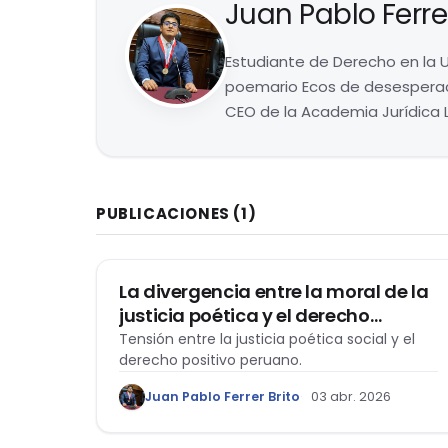
Juan Pablo Ferrer
Estudiante de Derecho en la U
poemario Ecos de desesperaci
CEO de la Academia Jurídica L
PUBLICACIONES
(1)
PÓLEMOS
La divergencia entre la moral de la
justicia poética y el derecho
positivo en el sistema jurídico
Tensión entre la justicia poética social y el
derecho positivo peruano.
peruano
Juan Pablo Ferrer Brito
03 abr. 2026