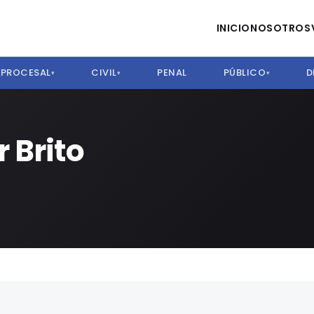
INICIO
NOSOTROS
PROCESAL
CIVIL
PENAL
PÚBLICO
D
▾
▾
▾
 Brito