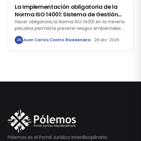
La Implementación obligatoria de la
Norma ISO 14001: Sistema de Gestión
Ambiental para alcanzar un medio
Hacer obligatoria la Norma ISO 14001 en la minería
peruana permitiría prevenir riesgos ambientales y
ambiente equilibrado en las empresas
conflictos sociales al complementar el enfoque
que desarrollan la actividad minera
Juan Carlos Castro Rivadeneira
28 abr. 2026
JC
correctivo del SEIA.
Pólemos es el Portal Jurídico Interdisciplinario