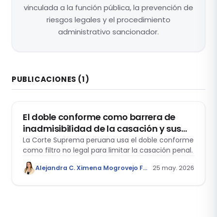
vinculada a la función pública, la prevención de
riesgos legales y el procedimiento
administrativo sancionador.
PUBLICACIONES
(1)
DERECHO PROCESAL PENAL
El doble conforme como barrera de
inadmisibilidad de la casación y sus
tensiones con la legalidad procesal
La Corte Suprema peruana usa el doble conforme
como filtro no legal para limitar la casación penal.
Alejandra C. Ximena Mogrovejo Fernández
25 may. 2026