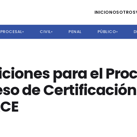
INICIO
NOSOTROS
PROCESAL
CIVIL
PENAL
PÚBLICO
D
▾
▾
▾
ciones para el Pro
eso de Certificació
ACE