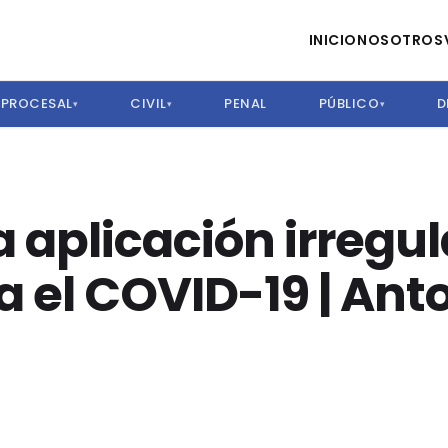
INICIO
NOSOTROS
PROCESAL
CIVIL
PENAL
PÚBLICO
D
▾
▾
▾
a aplicación irregul
 el COVID-19 | Ant