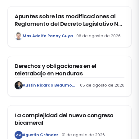
Apuntes sobre las modificaciones al
Reglamento del Decreto Legislativo Nº
1400, que aprueba el Régimen de
Max Adolfo Panay Cuya
06 de agosto de 2026
Garantía Mobiliaria
DERECHO LABORAL
Derechos y obligaciones en el
teletrabajo en Honduras
Austin Ricardo Beaumont Rivera
05 de agosto de 2026
ACTUALIDAD
La complejidad del nuevo congreso
bicameral
Agustín Grández
01 de agosto de 2026
AG