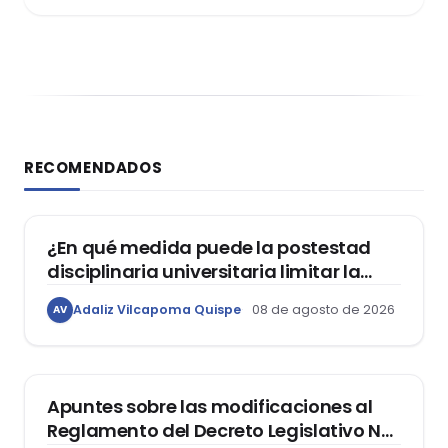
RECOMENDADOS
DERECHO CONSTITUCIONAL
¿En qué medida puede la postestad
disciplinaria universitaria limitar la
libertad de expresión de los
Adaliz Vilcapoma Quispe
08 de agosto de 2026
AV
estudiantes?
DERECHO REGISTRAL
Apuntes sobre las modificaciones al
Reglamento del Decreto Legislativo Nº