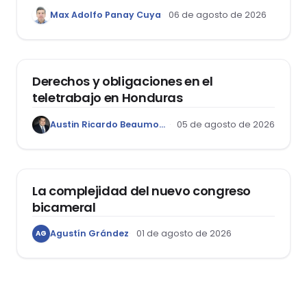
1400, que aprueba el Régimen de
Max Adolfo Panay Cuya
06 de agosto de 2026
Garantía Mobiliaria
DERECHO LABORAL
Derechos y obligaciones en el
teletrabajo en Honduras
Austin Ricardo Beaumont Rivera
05 de agosto de 2026
ACTUALIDAD
La complejidad del nuevo congreso
bicameral
Agustín Grández
01 de agosto de 2026
AG