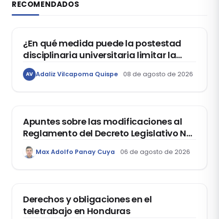
RECOMENDADOS
DERECHO CONSTITUCIONAL
¿En qué medida puede la postestad
disciplinaria universitaria limitar la
libertad de expresión de los
Adaliz Vilcapoma Quispe
08 de agosto de 2026
AV
estudiantes?
DERECHO REGISTRAL
Apuntes sobre las modificaciones al
Reglamento del Decreto Legislativo Nº
1400, que aprueba el Régimen de
Max Adolfo Panay Cuya
06 de agosto de 2026
Garantía Mobiliaria
DERECHO LABORAL
Derechos y obligaciones en el
teletrabajo en Honduras