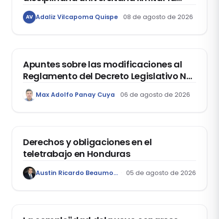
libertad de expresión de los
Adaliz Vilcapoma Quispe
08 de agosto de 2026
AV
estudiantes?
DERECHO REGISTRAL
Apuntes sobre las modificaciones al
Reglamento del Decreto Legislativo Nº
1400, que aprueba el Régimen de
Max Adolfo Panay Cuya
06 de agosto de 2026
Garantía Mobiliaria
DERECHO LABORAL
Derechos y obligaciones en el
teletrabajo en Honduras
Austin Ricardo Beaumont Rivera
05 de agosto de 2026
ACTUALIDAD