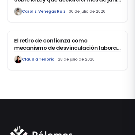
como el “Mes de la Vida y la Familia”
Carol E. Venegas Ruiz
30 de julio de 2026
DOMO LABORAL
El retiro de confianza como
mecanismo de desvinculación laboral:
reflexiones a propósito de la casación
Claudia Tenorio
28 de julio de 2026
laboral 29553-2024 loreto