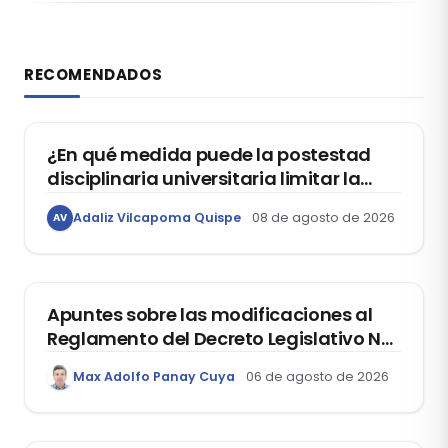
RECOMENDADOS
DERECHO CONSTITUCIONAL
¿En qué medida puede la postestad
disciplinaria universitaria limitar la
libertad de expresión de los
Adaliz Vilcapoma Quispe
08 de agosto de 2026
AV
estudiantes?
DERECHO REGISTRAL
Apuntes sobre las modificaciones al
Reglamento del Decreto Legislativo Nº
1400, que aprueba el Régimen de
Max Adolfo Panay Cuya
06 de agosto de 2026
Garantía Mobiliaria
DERECHO LABORAL