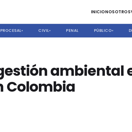
INICIO
NOSOTROS
PROCESAL
CIVIL
PENAL
PÚBLICO
D
▾
▾
▾
 gestión ambiental
n Colombia