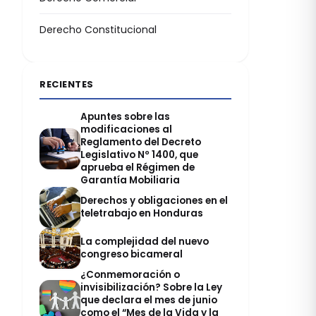
Derecho Constitucional
RECIENTES
Apuntes sobre las
modificaciones al
Reglamento del Decreto
Legislativo Nº 1400, que
aprueba el Régimen de
Garantía Mobiliaria
Derechos y obligaciones en el
teletrabajo en Honduras
La complejidad del nuevo
congreso bicameral
¿Conmemoración o
invisibilización? Sobre la Ley
que declara el mes de junio
como el “Mes de la Vida y la