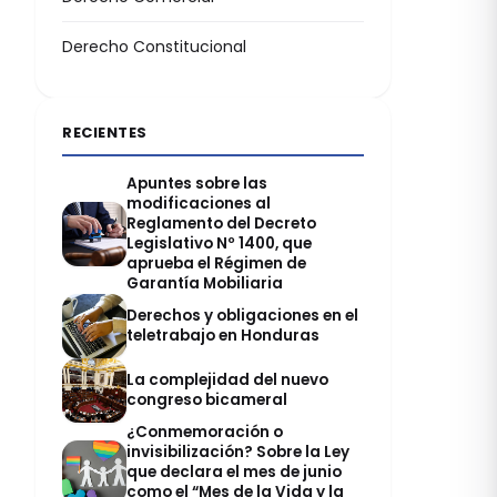
Derecho Constitucional
RECIENTES
Apuntes sobre las
modificaciones al
Reglamento del Decreto
Legislativo Nº 1400, que
aprueba el Régimen de
Garantía Mobiliaria
Derechos y obligaciones en el
teletrabajo en Honduras
La complejidad del nuevo
congreso bicameral
¿Conmemoración o
invisibilización? Sobre la Ley
que declara el mes de junio
como el “Mes de la Vida y la