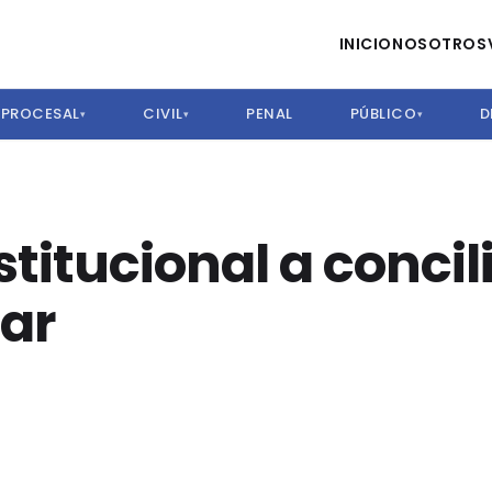
INICIO
NOSOTROS
PROCESAL
CIVIL
PENAL
PÚBLICO
D
▾
▾
▾
titucional a concili
iar