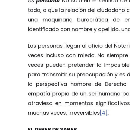
es
personal
. No sólo en el sentido de
todo, a que la relación del ciudadano 
una maquinaria burocrática de em
identificado con nombre y apellido, u
Las personas llegan al oficio del Nota
veces incluso con miedo. No siempre 
veces pueden pretender lo imposible
para transmitir su preocupación y es d
la perspectiva hombre de Derecho q
empatía propia de un ser humano por o
atraviesa en momentos significativo
muchas veces, irreversibles
[4]
.
EL DEBER DE SABER