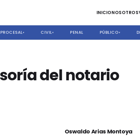
INICIO
NOSOTROS
PROCESAL
CIVIL
PENAL
PÚBLICO
D
▾
▾
▾
soría del notario
Oswaldo Arias Montoya