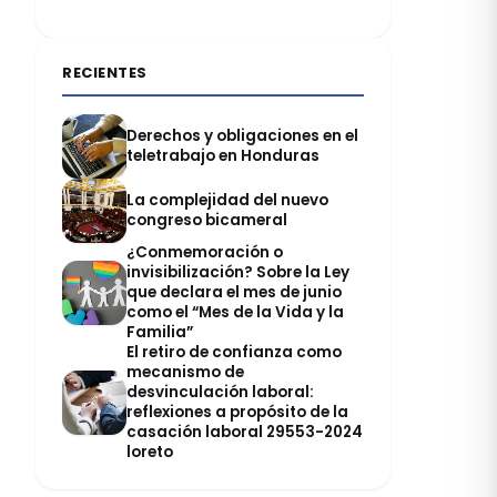
RECIENTES
Derechos y obligaciones en el
teletrabajo en Honduras
La complejidad del nuevo
congreso bicameral
¿Conmemoración o
invisibilización? Sobre la Ley
que declara el mes de junio
como el “Mes de la Vida y la
Familia”
El retiro de confianza como
mecanismo de
desvinculación laboral:
reflexiones a propósito de la
casación laboral 29553-2024
loreto