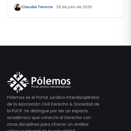
reflexiones a propósito de la casación
Claudia Tenorio
28 de julio de 2026
laboral 29553-2024 loreto
Pólemos es el Portal Jurídico Interdisciplinario
de la Asociación Civil Derecho & Sociedad de
la PUCP. Se distingue por ser un espacio
académico que conecta el Derecho con
otras disciplinas para ofrecer un análisis