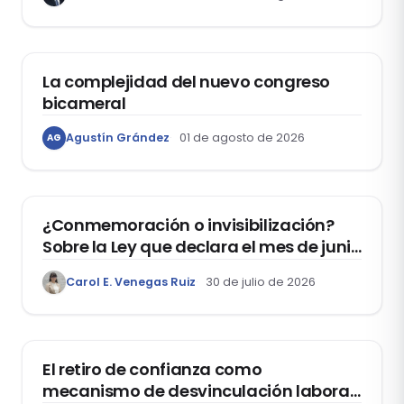
ACTUALIDAD
La complejidad del nuevo congreso
bicameral
Agustín Grández
01 de agosto de 2026
AG
DERECHOS HUMANOS
¿Conmemoración o invisibilización?
Sobre la Ley que declara el mes de junio
como el “Mes de la Vida y la Familia”
Carol E. Venegas Ruiz
30 de julio de 2026
DOMO LABORAL
El retiro de confianza como
mecanismo de desvinculación laboral: