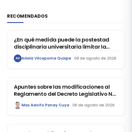
RECOMENDADOS
DERECHO CONSTITUCIONAL
¿En qué medida puede la postestad
disciplinaria universitaria limitar la
libertad de expresión de los
Adaliz Vilcapoma Quispe
08 de agosto de 2026
AV
estudiantes?
DERECHO REGISTRAL
Apuntes sobre las modificaciones al
Reglamento del Decreto Legislativo Nº
1400, que aprueba el Régimen de
Max Adolfo Panay Cuya
06 de agosto de 2026
Garantía Mobiliaria
DERECHO LABORAL