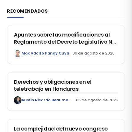
RECOMENDADOS
DERECHO REGISTRAL
Apuntes sobre las modificaciones al
Reglamento del Decreto Legislativo Nº
1400, que aprueba el Régimen de
Max Adolfo Panay Cuya
06 de agosto de 2026
Garantía Mobiliaria
DERECHO LABORAL
Derechos y obligaciones en el
teletrabajo en Honduras
Austin Ricardo Beaumont Rivera
05 de agosto de 2026
ACTUALIDAD
La complejidad del nuevo congreso