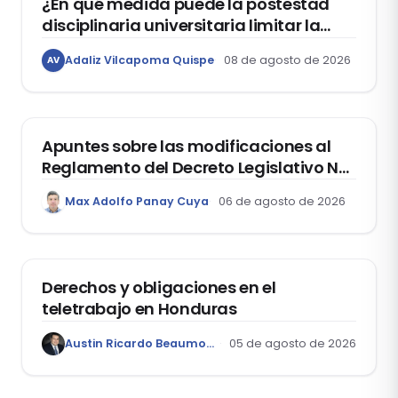
¿En qué medida puede la postestad
disciplinaria universitaria limitar la
libertad de expresión de los
Adaliz Vilcapoma Quispe
08 de agosto de 2026
AV
estudiantes?
DERECHO REGISTRAL
Apuntes sobre las modificaciones al
Reglamento del Decreto Legislativo Nº
1400, que aprueba el Régimen de
Max Adolfo Panay Cuya
06 de agosto de 2026
Garantía Mobiliaria
DERECHO LABORAL
Derechos y obligaciones en el
teletrabajo en Honduras
Austin Ricardo Beaumont Rivera
05 de agosto de 2026
ACTUALIDAD